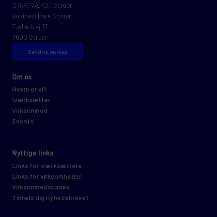
STARTVÆKST Struer
BusinessPark Struer
Fælledvej 17
7600 Struer
Send os en mail
Om os
Hvem er vi?
Iværksætter
Virksomhed
Events
Nyttige links
Links for iværksættere
Links for virksomheder
Virksomhedscases
Tilmeld dig nyhedsbrevet