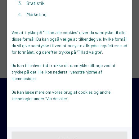
Statistik
Fandt du ikke, hvad du søgte?
Marketing
Se flere events på
erhvervshusmidtjylland.dk
eller
Ved at trykke på 'Tillad alle cookies' giver du samtykke til alle
virksomhedsguiden.dk
, hvor du kan finde specialiserede
disse formål. Du kan også vælge at tilkendegive, hvilke formål
du vil give samtykke til ved at benytte afkrydsningsfelterne ud
tilbud inden for en bred vifte af fagområder.
for formålet, og derefter trykke på 'Tillad valgte'.
Du kan til enhver tid trække dit samtykke tilbage ved at
trykke på det lille ikon nederst i venstre hjørne af
hjemmesiden.
Du kan læse mere om vores brug af cookies og andre
Kontakt
teknologier under 'Vis detaljer'.
STARTVÆKST Struer
BusinessPark Struer
Fælledvej 17
7600 Struer
Send os en mail