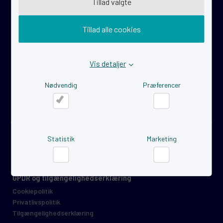
Tillad valgte
Om os
Tillad alle cookies
Hvem er vi?
Iværksætter
Virksomhed
Vis detaljer
Events
Nødvendig
Præferencer
Nyttige links
Links for iværksættere
Nødvendig
Præferencer
Links for virksomheder
Virksomhedscases
Statistik
Marketing
Tilmeld dig nyhedsbrevet
Statistik
Marketing
GPDR og tilgængelighedserklæring
Cookiepolitik
Privatlivspolitik
Tilgængelighedserklæring