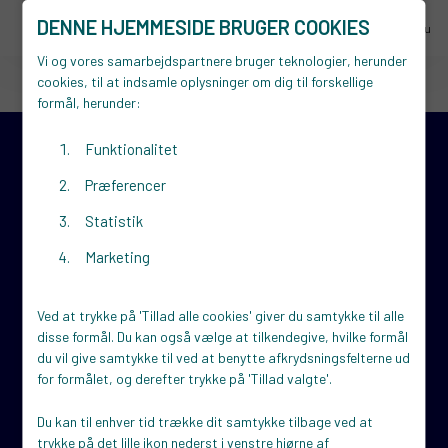
DENNE HJEMMESIDE BRUGER COOKIES
menu
Menu
Ring 70 15 16 18
Vi og vores samarbejdspartnere bruger teknologier, herunder
cookies, til at indsamle oplysninger om dig til forskellige
formål, herunder:
Funktionalitet
Kontakt
Præferencer
STARTVÆKST Struer
Statistik
BusinessPark Struer
Fælledvej 17
Marketing
7600 Struer
Send os en mail
Ved at trykke på 'Tillad alle cookies' giver du samtykke til alle
disse formål. Du kan også vælge at tilkendegive, hvilke formål
Om os
du vil give samtykke til ved at benytte afkrydsningsfelterne ud
Hvem er vi?
for formålet, og derefter trykke på 'Tillad valgte'.
Iværksætter
Virksomhed
Du kan til enhver tid trække dit samtykke tilbage ved at
Events
trykke på det lille ikon nederst i venstre hjørne af