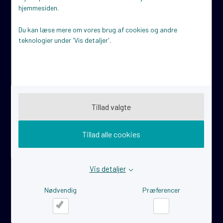
hjemmesiden.
Du kan læse mere om vores brug af cookies og andre
Nyttige links
teknologier under 'Vis detaljer'.
Links for iværksættere
Links for virksomheder
Virksomhedscases
Tilmeld dig nyhedsbrevet
Tillad valgte
GPDR og tilgængelighedserklæring
Cookiepolitik
Privatlivspolitik
Tillad alle cookies
Tilgængelighedserklæring
Sitemap
Vis detaljer
Nødvendig
Præferencer
Copyright © 2026 STARTVÆKST Struer. Alle rettigheder forbeholdes.
Website: Co3
Nødvendig
Præferencer