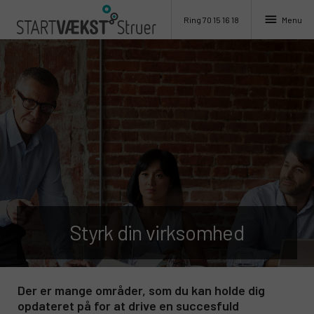
menu
Menu
Ring 70 15 16 18
Styrk din virksomhed
Der er mange områder, som du kan holde dig
opdateret på for at drive en succesfuld