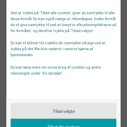
også finde information om vores
temamøder
, der sætter
Ved at trykke på 'Tillad alle cookies' giver du samtykke til alle
fokus på aktuelle emner, der kan være vigtige for dig som
disse formål. Du kan også vælge at tilkendegive, hvilke formål
virksomhed.
du vil give samtykke til ved at benytte afkrydsningsfelterne ud
for formålet, og derefter trykke på 'Tillad valgte'.
Tilmeld dig vores nyhedsbrev
i dag og få direkte besked,
når der kommer nye arrangementer.
Du kan til enhver tid trække dit samtykke tilbage ved at
trykke på det lille ikon nederst i venstre hjørne af
hjemmesiden.
Vi har også samlet en række
links
og
værktøjer
, der kan
være nyttige, når man driver virksomhed. Her er bl.a.
Du kan læse mere om vores brug af cookies og andre
informationer om skat, indberetninger, patenter,
teknologier under 'Vis detaljer'.
finansiering samt offentlige tilbud og events.
Vi er certificerede i Væksthjulet og sikrer dermed, at vi
kommer rundt i alle hjørner af virksomheden. Hovedsagen er,
at vi er uvildige og ikke har anden dagsorden end at se din
Tillad valgte
virksomhed få succes.
Tillad alle cookies